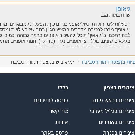
גיאופן
שדה בוקר, נגב
הפעלות לימי הולדת, טיולי אופניים, יום כיף, הפעלות למבוגרים, מדר
"גיאופן" מרכז לרכיבה מדברית המציע מגוון רחב של פעילויות ומסל
לבחירתכם. ב"גיאופן" תוכלו להשכיר אופניים ברמה גבוהה וכמובן ש
בגילאים שונים, כולל חצי אופניים נגרר (טריילר), חנות אופניים מ
ימי גיבוש לצוותים וקבוצות איכות לרוכבים מנוסים.
יות במצפה רמון והסביבה
ימי גיבוש במצפה רמון והסביבה
צימרים בצפון
כללי
צימרים בראש פינה
כניסה לתיירנים
צימרים בגליל מערבי
צור קשר
צימרים באמירים
אודות
צימרים בכנרת
פרסם באתר