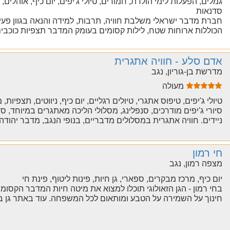
גמלים, הפעלות לימי הולדת, חמורים, טיולי ג'יפים, יום כיף, אוהלי
סדנאות
חברת מדבר ישראלי משלבת חוויה, תרבות, למידה והנאה בגוון פעילוי
הכוללות ארוחות שטח, לילות קסומים בעומק המדבר תצפיות כוכבים 
אדם סלע - חוויה אתגרית
מדרשת בן-גוריון, נגב
מעולה
טיולי ג'יפים, טיפוס אתגרי, טיולים רגליים, יום כיף, ניווטים, תצפי
סיורי ג'יפים מודרכים, סנפלינג, מסלולי הליכה מאתגרים במיוחד, סדנ
ניידים. חוויה אתגרית במסלולים מדבריים, בנופי הנגב, מדבר יהודה 
חי רמון
מצפה רמון, נגב
יום כיף, מרכז מבקרים, ספארי, גן חיות, פינות ליטוף, פינת חי
בחי רמון - הגן הזאולוגי תוכלו למצוא את מיטה חיות המדבר הקסומ
חינוך על השמירה על הטבע ומותאום לכל המשפחה. עוד באתר גן ב