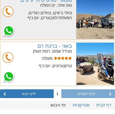
ספארי טורס טיולי ג'יפים
נווה זוהר, ים המלח
טיולי ג'יפים, טיולים רגליים,
הפעלות למבוגרים, יום כיף
חייג
באגי - ברכת רם
מג'דל שמס, רמת הגולן
מעולה
חייג
טרקטורונים, יום כיף
לדף הקודם
1
לדף הבא
דף הבית
אטרקציות
ימי גיבוש