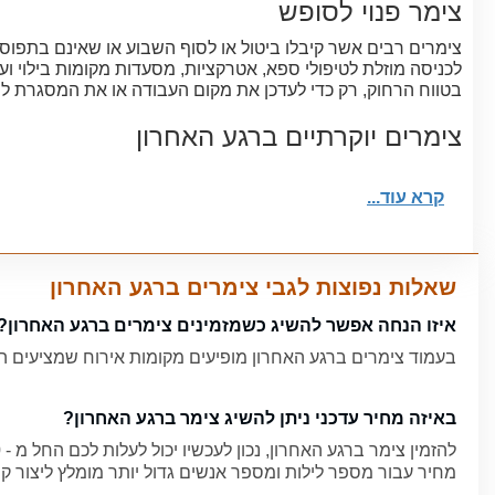
צימר פנוי לסופש
צימרים רבים אשר קיבלו ביטול או לסוף השבוע או שאינם בתפוס
לכניסה מוזלת לטיפולי ספא, אטרקציות, מסעדות מקומות בילוי 
בטווח הרחוק, רק כדי לעדכן את מקום העבודה או את המסגרת לה 
צימרים יוקרתיים ברגע האחרון
אקסטרה שיטש לצימר יוקרתי להציע.
קרא עוד...
צימרים דקה 90
זה לא סוד שבעונת הקיץ ובחודשי החופש הגדול בפרט - הצימרים
שאלות נפוצות לגבי צימרים ברגע האחרון
אפשר לבלות בה שעות והיא הפתרון המושלם ליום חם. מתחמי אי
איזו הנחה אפשר להשיג כשמזמינים צימרים ברגע האחרון?
או בריכה במושב בו נמצא הצימר, אליו יוכלו האורחים להיכנס 
בעמוד צימרים ברגע האחרון מופיעים מקומות אירוח שמציעים הנחה של לפחות 15% ללי
חדות, זריזות וכמובן גם מזל וטיימינג.
צימרים פנויים להיום
באיזה מחיר עדכני ניתן להשיג צימר ברגע האחרון?
אפשרות נוספת להשיג חופשה חלומית ובמחיר מצוין היא בתקופות ש
מחיר עבור מספר לילות ומספר אנשים גדול יותר מומלץ ליצור ק
שעליו תמיד חלמתם במחירים משתלמים ואף לסגור את צימר להיום