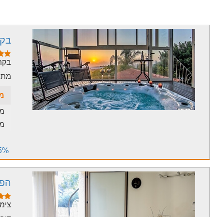
בקת
בקתו
מתחם
מח
מח
מח
15% הנחה תקף בין תאריכים 6
הפי
צימר