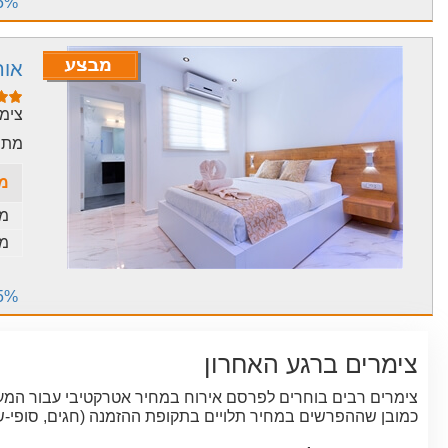
15% הנחה - תקף בין התאריכים 
אור
צימר
מתח
מח
מח
מח
15% הנחה לגולשי א
צימרים ברגע האחרון
צימרים רבים בוחרים לפרסם אירוח במחיר אטרקטיבי עבור המעונ
כמובן שההפרשים במחיר תלויים בתקופת ההזמנה (חגים, סופי-שב