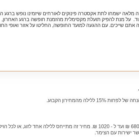
ה מלאה ישמחו לתת אקסטרה פינוקים לאורחים שיזמינו נופש ברגע הא
ועוד. על מנת להפיק תועלת מקסימלית מהזמנת חופשה ברגע האחרון, 
אתם שייכים. עם ההגעה למועד החופשה, החליטו על אזור ואופי החופש
אם התמזל מזלכם ואתם עם אצבע על הדופק תוכלו למצוא צימר יוקרתי בדקה ה90 ולהנות מח
, המלונות ומתחמי האירוח ברחבי הארץ מגיעים לתפוסה מלאה וקלושי
שמבטלים בגלל אילוצים כאלו ואחרים, דוחים או
רוח מציעים בריכת שחייה בכמה וריאציות: בריכה הממוקמת בחצר ה
בחינם או בתשלום סמלי. אם אתם מגיעים בהרכב משפחתי, בדקו עם ה
לה מהמחירון הקבוע.
להזמין צימר ברגע האחרון, נכון לעכשיו יכול לעלות לכם החל מ - 680 ₪ ועד ל - 1020 
מחוץ לעונות השיא של התיירות: חודשי הסתיו והחורף וכן ימי חול -
שר ישירות עם הצימר.
! על אחת כמה וכמה כשמדובר בהזמנת צימר ברגע האחרון- ובייחוד 