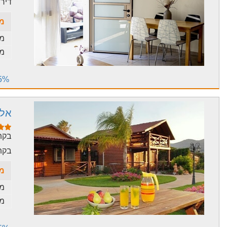
דירת
מח
מח
מח
15% הנחה - תקף בין התאריכים 
אלו
בקתו
בקתו
מח
מח
מח