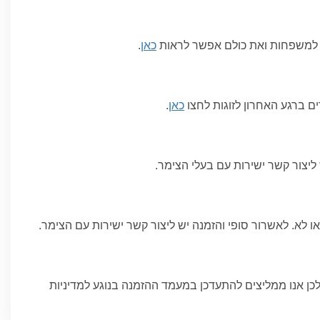
וילות נופש הנן פתרון מעולה למשפחות מורחבות, קבוצת זוגות, מטיילים או חברים המעוניינים לחגוג אירוע באווירה מיוחדת ועם שלל פינוקים אצלנו באתר תמצאו גם וילות בדקה 90, שם תיהנו ממחיר
 למשפחות ואת כולם אפשר לראות
כאן
.
ניין), סלון מרווח עם מערכת ישיבה ומסך צפייה המחובר
, בר מים, מקרר, מיקרוגל, קומקום, מכונת קפה ואפילו מסחטת
 חיצוני, שולחנות משחק (כדורגל, סנוקר, פינג-פונג), עמדת
ירוח! נוסף על האירוח הספונטני, תוכלו להזמין לווילה ארוחות
ם ברגע האחרון לזוגות לחצו
כאן
.
ים, נוף הררי, שקט, שלווה ואווירה פסטורלית מכל עבר. ליד
ליצור קשר ישירות עם בעלי הצימר.
ן לזוג ברגע האחרון. באתר ווינקד ובחשבון האינסטגרם תוכלו
 לא. לאשרור סופי והזמנה יש ליצור קשר ישירות עם הצימר.
וין.
למצוא צימרים בספונטניות בלב המדבר או במיקום מעולה בקרבת
לכן אנו ממליצים להתעדכן במעמד ההזמנה בנוגע למדיניות
 בין אם אירוח כפרי בקיבוצים בנגב המערבי, צימרים בקרבת ים
. אם אתם מחפשים חופשה ספונטנית במרחק נגיעה מהים או