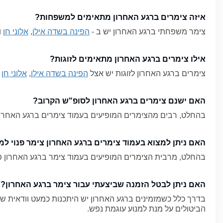
וילות ברגע האחרון:
איזה צימרים ברגע האחרון מתאימים למשפחות?
צימר משפחתי ברגע האחרון יש ב -
הפינה בשדה אילן
,
אלוני חן
ו
מנצח לוילה המציעה את כל הדרוש לחופשה מושלמת: מספר רב של
לקונסולת משחקים, פינת אוכל למספר רב של סועדים וכמובן מטבח 
תפוזים. הכיף ממשיך בענק בחצר הוילה, שם מחכים לכם מיטב המת
אילו צימרים ברגע האחרון מתאימים לזוגות?
BBQ מקצועית מאבן או גריל-גז, פינת אוכל חיצונית, משחקייה ל
צימרים ברגע האחרון לזוגות יש אצל
הפינה בשדה אילן
,
אלוני חן
ו
שף, ארוחת בוקר, טיפולי ספא, סדנאות מגוונות וקישוטים בדיוק ל
צימרים בצפון דקה 90
האם ישנם צימרים ברגע האחרון לסופ"ש הקרוב?
האזור הכי ירוק ופסטורלי שיש. בצפון הארץ מחכה לכם חופשה בסטי
בהחלט, רבים מהצימרים המופיעים בעמוד צימרים ברגע האחרון פ
החרמון או מול הכנרת, בגליל המערבי, גליל עליון או בעמק יזרעאל
צימרים בצפון לזוגות דקה 90:
האם ניתן למצוא בעמוד צימרים ברגע האחרון צימר פנוי ל
אם אתם זוג ללא ילדים, או שהצלחתם לסנג'ר בייביסיטר ממש במ
בהחלט, מרבית הצימרים המופיעים בעמוד צימר ברגע האחרון פנו
למצוא צימר פנוי לסופש לזוג ולהתאוורר קצת באווירה רומנטית כ
צימרים מעכשיו לעכשיו
האם ניתן לבטל הזמנה שביצעתי עבור צימר ברגע האחרון?
כמובן שבכל רחבי הארץ תוכלו למצוא מגוון אפשרויות לינה מהרג
בדרך כלל כשמזמינים ברגע האחרון יש היתכנות כמעט וודאית שה
ים המלח. משנה לשנה עולה הביקוש לתיירות פנים בדרום, לכן נית
הביטולים על מנת למנוע עוגמת נפש.
המלח, חאנים בערבה למשפחות המחפשות חופשה מיוחדת על בסיס